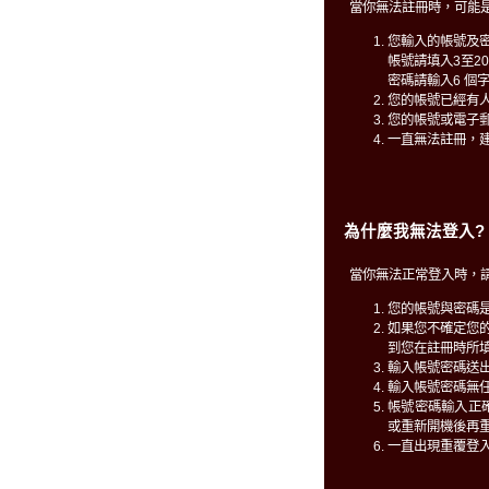
當你無法註冊時，可能
您輸入的帳號及
帳號請填入3至2
密碼請輸入6 個
您的帳號已經有
您的帳號或電子
一直無法註冊，
為什麼我無法登入?
當你無法正常登入時，
您的帳號與密碼
如果您不確定您
到您在註冊時所填
輸入帳號密碼送
輸入帳號密碼無
帳號密碼輸入正確仍無
或重新開機後再
一直出現重覆登