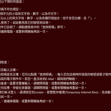
是以下情形所造成：
密碼不符合規定。
0個字元的小寫英文字母、數字、以及中文字。
字元以上的英文字母、數字、以及各種符號組合，但不含空白鍵、及「"」。
人使用了，試試看用其它的帳號來註冊。
郵件已註冊了，請點選首頁中的「查詢密碼」即可。
建議換電腦，或重新開機後再試一次。
請檢查：
是否輸入正確。
的密碼是否正確，您可以點選「查詢密碼」，輸入您在註冊時所填寫的帳號或電子郵
寫的電子郵件中。若您一直沒收到E-Mail，請與我們聯絡。
出後會一直要求重複輸入，請關閉視窗，或重新開機後再重試一次。
任何反應，停留在原畫面，請關閉視窗，或重新開機後再重試一次。
法登入，請清除您的cookie、瀏覽暫存檔案(Temporary Internet files)
重試一次。
入，建議換電腦，或重新開機後再試一次。