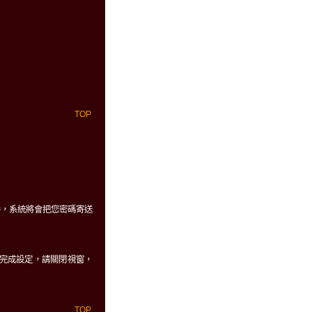
TOP
件，系統將會把您密碼寄送
、及自動完成設定，請關閉視窗，
TOP